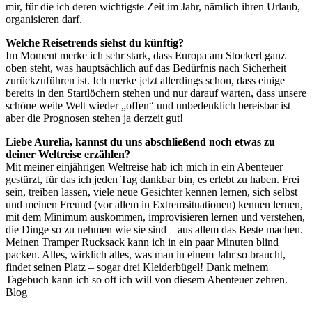
mir, für die ich deren wichtigste Zeit im Jahr, nämlich ihren Urlaub,
organisieren darf.
Welche Reisetrends siehst du künftig?
Im Moment merke ich sehr stark, dass Europa am Stockerl ganz
oben steht, was hauptsächlich auf das Bedürfnis nach Sicherheit
zurückzuführen ist. Ich merke jetzt allerdings schon, dass einige
bereits in den Startlöchern stehen und nur darauf warten, dass unsere
schöne weite Welt wieder „offen“ und unbedenklich bereisbar ist –
aber die Prognosen stehen ja derzeit gut!
Liebe Aurelia, kannst du uns abschließend noch etwas zu
deiner Weltreise erzählen?
Mit meiner einjährigen Weltreise hab ich mich in ein Abenteuer
gestürzt, für das ich jeden Tag dankbar bin, es erlebt zu haben. Frei
sein, treiben lassen, viele neue Gesichter kennen lernen, sich selbst
und meinen Freund (vor allem in Extremsituationen) kennen lernen,
mit dem Minimum auskommen, improvisieren lernen und verstehen,
die Dinge so zu nehmen wie sie sind – aus allem das Beste machen.
Meinen Tramper Rucksack kann ich in ein paar Minuten blind
packen. Alles, wirklich alles, was man in einem Jahr so braucht,
findet seinen Platz – sogar drei Kleiderbügel! Dank meinem
Tagebuch kann ich so oft ich will von diesem Abenteuer zehren.
Blog