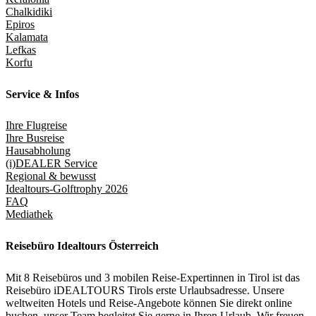
Chalkidiki
Epiros
Kalamata
Lefkas
Korfu
Service & Infos
Ihre Flugreise
Ihre Busreise
Hausabholung
(i)DEALER Service
Regional & bewusst
Idealtours-Golftrophy 2026
FAQ
Mediathek
Reisebüro Idealtours Österreich
Mit 8 Reisebüros und 3 mobilen Reise-Expertinnen in Tirol ist das
Reisebüro iDEALTOURS Tirols erste Urlaubsadresse. Unsere
weltweiten Hotels und Reise-Angebote können Sie direkt online
buchen, unser Team begleitet Sie gerne in Ihren Urlaub. Wir freuen