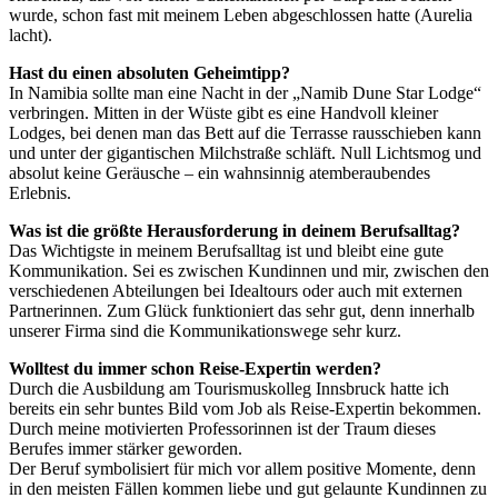
wurde, schon fast mit meinem Leben abgeschlossen hatte (Aurelia
lacht).
Hast du einen absoluten Geheimtipp?
In Namibia sollte man eine Nacht in der „Namib Dune Star Lodge“
verbringen. Mitten in der Wüste gibt es eine Handvoll kleiner
Lodges, bei denen man das Bett auf die Terrasse rausschieben kann
und unter der gigantischen Milchstraße schläft. Null Lichtsmog und
absolut keine Geräusche – ein wahnsinnig atemberaubendes
Erlebnis.
Was ist die größte Herausforderung in deinem Berufsalltag?
Das Wichtigste in meinem Berufsalltag ist und bleibt eine gute
Kommunikation. Sei es zwischen Kundinnen und mir, zwischen den
verschiedenen Abteilungen bei Idealtours oder auch mit externen
Partnerinnen. Zum Glück funktioniert das sehr gut, denn innerhalb
unserer Firma sind die Kommunikationswege sehr kurz.
Wolltest du immer schon Reise-Expertin werden?
Durch die Ausbildung am Tourismuskolleg Innsbruck hatte ich
bereits ein sehr buntes Bild vom Job als Reise-Expertin bekommen.
Durch meine motivierten Professorinnen ist der Traum dieses
Berufes immer stärker geworden.
Der Beruf symbolisiert für mich vor allem positive Momente, denn
in den meisten Fällen kommen liebe und gut gelaunte Kundinnen zu