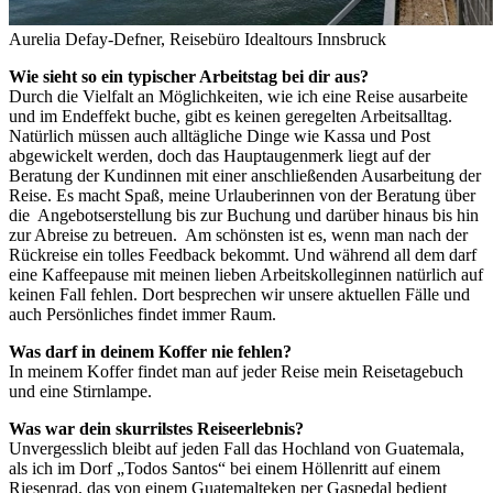
Aurelia Defay-Defner, Reisebüro Idealtours Innsbruck
Wie sieht so ein typischer Arbeitstag bei dir aus?
Durch die Vielfalt an Möglichkeiten, wie ich eine Reise ausarbeite
und im Endeffekt buche, gibt es keinen geregelten Arbeitsalltag.
Natürlich müssen auch alltägliche Dinge wie Kassa und Post
abgewickelt werden, doch das Hauptaugenmerk liegt auf der
Beratung der Kundinnen mit einer anschließenden Ausarbeitung der
Reise. Es macht Spaß, meine Urlauberinnen von der Beratung über
die Angebotserstellung bis zur Buchung und darüber hinaus bis hin
zur Abreise zu betreuen. Am schönsten ist es, wenn man nach der
Rückreise ein tolles Feedback bekommt. Und während all dem darf
eine Kaffeepause mit meinen lieben Arbeitskolleginnen natürlich auf
keinen Fall fehlen. Dort besprechen wir unsere aktuellen Fälle und
auch Persönliches findet immer Raum.
Was darf in deinem Koffer nie fehlen?
In meinem Koffer findet man auf jeder Reise mein Reisetagebuch
und eine Stirnlampe.
Was war dein skurrilstes Reiseerlebnis?
Unvergesslich bleibt auf jeden Fall das Hochland von Guatemala,
als ich im Dorf „Todos Santos“ bei einem Höllenritt auf einem
Riesenrad, das von einem Guatemalteken per Gaspedal bedient