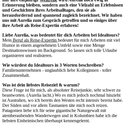
Erinnerung bleiben, sondern auch eine Vielzahl an Erlebnissen
und Geschichten ihres Arbeitsalltages, den sie als
herausfordernd und spannend zugleich bezeichnet. Wir haben
uns mit Aurelia zum Gespräch getroffen und so einiges über
ihre Arbeit als Reise-Expertin erfahren!
Liebe Aurelia, was bedeutet für dich Arbeiten bei Idealtours?
Mein
Beruf als Reise-Expertin
bedeutet für mich Arbeiten mit viel
Humor in einem angenehmem Umfeld sowie eine Menge
Destinationswissen im Background. So lassen sich tolle Urlaube
organisieren und realisieren.
Wie würdest du Idealtours in 3 Worten beschreiben?
Familienunternehmen - unglaublich liebe Kolleginnen - toller
Zusammenhalt.
Was ist dein liebstes Reiseziel & warum?
Diese Frage ist für mich, als absoluter Reisejunkie, sehr schwer zu
beantworten. (Aurelia lacht.) Wo es mich jedoch nochmal hinzieht
ist Australien, wo ich bereits den Westen recht intensiv bereist habe.
Der Süden und vor allem Tasmanien täte mich noch reizen.
Patagonien liebe ich für seine gigantische Naturgewalt mit
atemberaubenden Wanderwegen und in Kolumbien habe ich die
liebsten Einheimischen überhaupt kennengelernt.