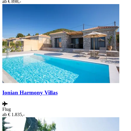
ab
€ 898,-
Ionian Harmony Villas
Flug
ab
€ 1.835,-