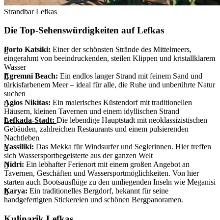
Strandbar Lefkas
Die Top-Sehenswürdigkeiten auf Lefkas
Porto Katsiki:
Einer der schönsten Strände des Mittelmeers,
eingerahmt von beeindruckenden, steilen Klippen und kristallklarem
Wasser
Egremni Beach:
Ein endlos langer Strand mit feinem Sand und
türkisfarbenem Meer – ideal für alle, die Ruhe und unberührte Natur
suchen
Agios Nikitas:
Ein malerisches Küstendorf mit traditionellen
Häusern, kleinen Tavernen und einem idyllischen Strand
Lefkada-Stadt:
Die lebendige Hauptstadt mit neoklassizistischen
Gebäuden, zahlreichen Restaurants und einem pulsierenden
Nachtleben
Vassiliki:
Das Mekka für Windsurfer und Seglerinnen. Hier treffen
sich Wassersportbegeisterte aus der ganzen Welt
Nidri:
Ein lebhafter Ferienort mit einem großen Angebot an
Tavernen, Geschäften und Wassersportmöglichkeiten. Von hier
starten auch Bootsausflüge zu den umliegenden Inseln wie Meganisi
Karya:
Ein traditionelles Bergdorf, bekannt für seine
handgefertigten Stickereien und schönen Bergpanoramen.
Kulinarik Lefkas