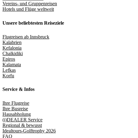
Vereins- und Gruppenreisen
Hotels und Flüge weltweit
Unsere beliebtesten Reiseziele
Flugreisen ab Innsbruck
Kalabrien
Kefalonia
Chalkidiki
Epiros
Kalamata
Lefkas
Korfu
Service & Infos
Ihre Flugreise
Ihre Busreise
Hausabholung
(i)DEALER Service
Regional & bewusst
Idealtours-Golftrophy 2026
FAQ