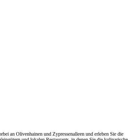
vorbei an Olivenhainen und Zypressenalleen und erleben Sie die
eingütern und lokalen Restaurants, in denen Sie die kulinarische