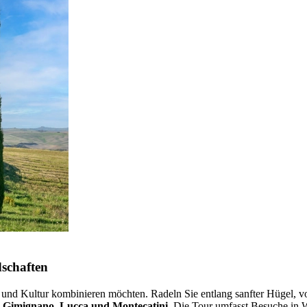
dschaften
aft und Kultur kombinieren möchten. Radeln Sie entlang sanfter Hügel, 
 Gimignano, Lucca und Montecatini
. Die Tour umfasst Besuche in W