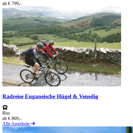
ab
€ 799,-
Radreise Euganeische Hügel & Venedig
Bus
ab
€ 869,-
Alle Angebote