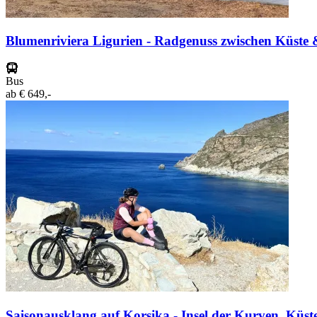
Blumenriviera Ligurien - Radgenuss zwischen Küste
Bus
ab
€ 649,-
Saisonausklang auf Korsika - Insel der Kurven, Küs