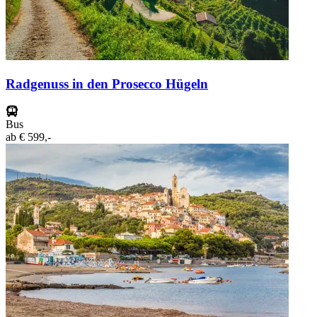
Radgenuss in den Prosecco Hügeln
Bus
ab
€ 599,-