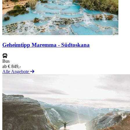
Geheimtipp Maremma - Südtoskana
Bus
ab
€ 849,-
Alle Angebote