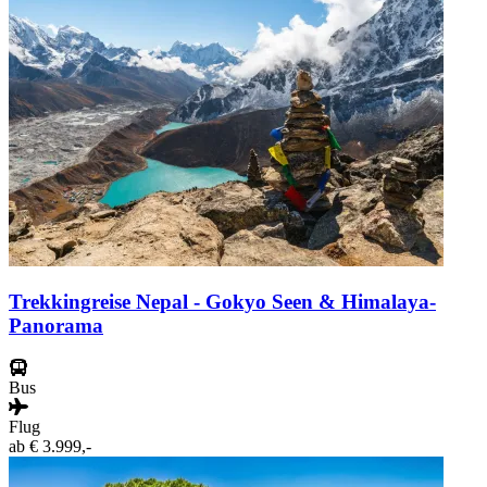
Trekkingreise Nepal - Gokyo Seen & Himalaya-
Panorama
Bus
Flug
ab
€ 3.999,-