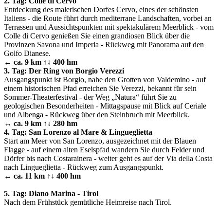
2. Tag: Colle di Cervo
Entdeckung des malerischen Dorfes Cervo, eines der schönsten
Italiens - die Route führt durch mediterrane Landschaften, vorbei an
Terrassen und Aussichtspunkten mit spektakulärem Meerblick - vom
Colle di Cervo genießen Sie einen grandiosen Blick über die
Provinzen Savona und Imperia - Rückweg mit Panorama auf den
Golfo Dianese.
↔ ca. 9 km ↑↓ 400 hm
3. Tag: Der Ring von Borgio Verezzi
Ausgangspunkt ist Borgio, nahe den Grotten von Valdemino - auf
einem historischen Pfad erreichen Sie Verezzi, bekannt für sein
Sommer-Theaterfestival - der Weg „Natura“ führt Sie zu
geologischen Besonderheiten - Mittagspause mit Blick auf Ceriale
und Albenga - Rückweg über den Steinbruch mit Meerblick.
↔ ca. 9 km ↑↓ 280 hm
4. Tag: San Lorenzo al Mare & Lingueglietta
Start am Meer von San Lorenzo, ausgezeichnet mit der Blauen
Flagge - auf einem alten Eselspfad wandern Sie durch Felder und
Dörfer bis nach Costarainera - weiter geht es auf der Via della Costa
nach Lingueglietta - Rückweg zum Ausgangspunkt.
↔ ca. 11 km ↑↓ 400 hm
5. Tag: Diano Marina - Tirol
Nach dem Frühstück gemütliche Heimreise nach Tirol.