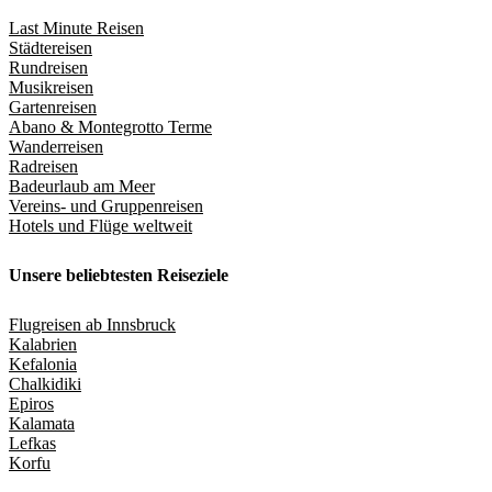
Last Minute Reisen
Städtereisen
Rundreisen
Musikreisen
Gartenreisen
Abano & Montegrotto Terme
Wanderreisen
Radreisen
Badeurlaub am Meer
Vereins- und Gruppenreisen
Hotels und Flüge weltweit
Unsere beliebtesten Reiseziele
Flugreisen ab Innsbruck
Kalabrien
Kefalonia
Chalkidiki
Epiros
Kalamata
Lefkas
Korfu