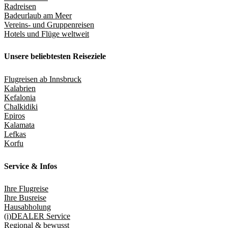
Radreisen
Badeurlaub am Meer
Vereins- und Gruppenreisen
Hotels und Flüge weltweit
Unsere beliebtesten Reiseziele
Flugreisen ab Innsbruck
Kalabrien
Kefalonia
Chalkidiki
Epiros
Kalamata
Lefkas
Korfu
Service & Infos
Ihre Flugreise
Ihre Busreise
Hausabholung
(i)DEALER Service
Regional & bewusst