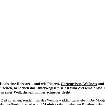
t als eine Reiseart – und wie Pilgern,
Gartenreisen,
Wellness
und 
eisen, bei denen das Unterwegssein selbst zum Ziel wird. Slow Trav
n einer Welt, die sich immer schneller dreht.
ter Zeit zu sehen, sondern um das Wenige wirklich zu erleben. Die Mor
g der berühmten
Levadas auf Madeira
oder im eigenen Rhythmus dur