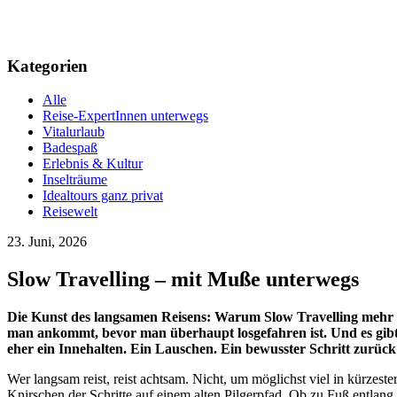
Kategorien
Alle
Reise-ExpertInnen unterwegs
Vitalurlaub
Badespaß
Erlebnis & Kultur
Inselträume
Idealtours ganz privat
Reisewelt
23. Juni, 2026
Slow Travelling – mit Muße unterwegs
Die Kunst des langsamen Reisens: Warum Slow Travelling mehr is
man ankommt, bevor man überhaupt losgefahren ist. Und es gibt R
eher ein Innehalten. Ein Lauschen. Ein bewusster Schritt zurück i
Wer langsam reist, reist achtsam. Nicht, um möglichst viel in kürzes
Knirschen der Schritte auf einem alten Pilgerpfad. Ob zu Fuß entlan