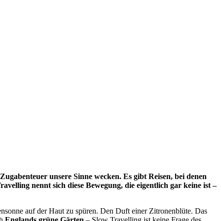
Zugabenteuer unsere Sinne wecken. Es gibt Reisen, bei denen
elling nennt sich diese Bewegung, die eigentlich gar keine ist –
gensonne auf der Haut zu spüren. Den Duft einer Zitronenblüte. Das
ch
Englands grüne Gärten
– Slow Travelling ist keine Frage des