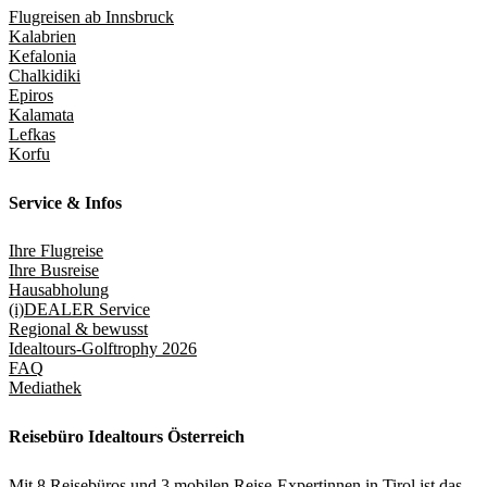
Flugreisen ab Innsbruck
Kalabrien
Kefalonia
Chalkidiki
Epiros
Kalamata
Lefkas
Korfu
Service & Infos
Ihre Flugreise
Ihre Busreise
Hausabholung
(i)DEALER Service
Regional & bewusst
Idealtours-Golftrophy 2026
FAQ
Mediathek
Reisebüro Idealtours Österreich
Mit 8 Reisebüros und 3 mobilen Reise-Expertinnen in Tirol ist das