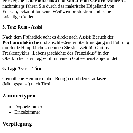
Priester, die
Lateranbasilika
und
Sankt Paul vor den Mauern
-
nachmittags fahren Sie durch das malerische Hügelland von
Frascati, bekannt für seine Weißweinproduktion und seine
prächtigen Villen.
5. Tag: Rom - Assisi
Nach dem Frühstück geht es direkt nach Assisi: Besuch der
Portiunculakirche
und anschließender Stadtrundgang mit Führung
durch die Hauptkirche - nehmen Sie sich Zeit für Giottos
Freskenzyklus „Lebensgeschichte des Franziskus“ in der
Oberkirche - der Tag wird mit einem Gottesdienst abgerundet.
6. Tag: Assisi - Tirol
Gemütliche Heimreise über Bologna und den Gardasee
(Mittagspause) nach Tirol.
Zimmertypen
Doppelzimmer
Einzelzimmer
Verpflegung