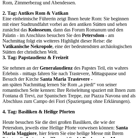
Rom, Zimmerbezug und Abendessen.
2. Tag: Antikes Rom & Vatikan
Eine einheimische Führerin zeigt Ihnen heute Rom: Sie beginnen
mit einer Stadtrundfahrt vorbei an den antiken Stätten und sehen
zunächst das
Kolosseum
, dann das Forum Romanum und den
Palatin - im Anschluss besuchen Sie den
Petersdom
- am
Nachmittag folgt ein weiteres Highlight dieser Reise: die
Vatikanische Nekropole
, eine der bedeutendsten archäologischen
Stätten der christlichen Welt.
3. Tag: Papstaudienz & Freizeit
Sie nehmen an der
Generalaudienz
des Papstes Teil, ein wahres
Erlebnis - mittags fahren Sie nach Trastevere, Mittagspause und
Besuch der Kirche
Santa Maria Trastevere -
am späten Nachmittag lernen Sie Rom „a piedi“ von seiner
romantischen Seite kennen: Ihre Reiseleitung spaziert mit Ihnen zum
Fontana di Trevi, zur Spanischen Treppe, zur Piazza Navona und als
Abschluss zum Campo dei Fiori (Spaziergang ohne Erklärungen).
4. Tag: Basiliken & Heilige Pforten
Heute besuchen Sie die drei großen Basiliken, die wie der
Petersdom, jeweils eine Heilige Pforte vorweisen können:
Santa
Maria Maggiore
, hier feiern Sie eine heilige Messe mit Ihrem