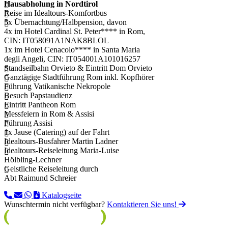
Hausabholung in Nordtirol
Reise im Idealtours-Komfortbus
5x Übernachtung/Halbpension, davon
4x im Hotel Cardinal St. Peter**** in Rom,
CIN: IT058091A1NAK8BLOL
1x im Hotel Cenacolo**** in Santa Maria
degli Angeli, CIN: IT054001A101016257
Standseilbahn Orvieto & Eintritt Dom Orvieto
Ganztägige Stadtführung Rom inkl. Kopfhörer
Führung Vatikanische Nekropole
Besuch Papstaudienz
Eintritt Pantheon Rom
Messfeiern in Rom & Assisi
Führung Assisi
1x Jause (Catering) auf der Fahrt
Idealtours-Busfahrer Martin Ladner
Idealtours-Reiseleitung Maria-Luise
Hölbling-Lechner
Geistliche Reiseleitung durch
Abt Raimund Schreier
Katalogseite
Wunschtermin nicht verfügbar?
Kontaktieren Sie uns!