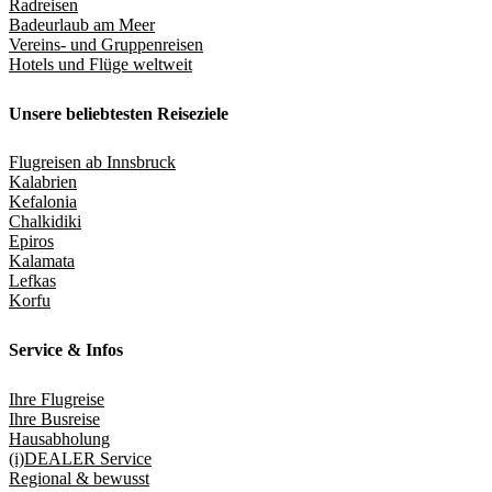
Radreisen
Badeurlaub am Meer
Vereins- und Gruppenreisen
Hotels und Flüge weltweit
Unsere beliebtesten Reiseziele
Flugreisen ab Innsbruck
Kalabrien
Kefalonia
Chalkidiki
Epiros
Kalamata
Lefkas
Korfu
Service & Infos
Ihre Flugreise
Ihre Busreise
Hausabholung
(i)DEALER Service
Regional & bewusst