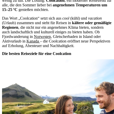
wenig zu tun. Die Lösung:
Coolcation
, ein moderner Reisetrend für
alle, die den Sommer lieber bei
angenehmen Temperaturen um
15–25 °C
genießen möchten.
Das Wort „Coolcation“ setzt sich aus
cool
(kühl) und
vacation
(Urlaub) zusammen und steht für Reisen in
kältere oder gemäßigte
Regionen
, die nicht nur ein angenehmes Klima bieten, sondern
auch landschaftlich und kulturell einiges zu bieten haben. Ob
Fjordwanderung in
Norwegen,
Gletscherbaden in Island oder
Aktivurlaub in
Kanada
– die Coolcation eröffnet neue Perspektiven
auf Erholung, Abenteuer und Nachhaltigkeit.
Die besten Reiseziele für eine Coolcation