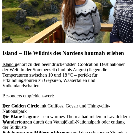
Island – Die Wildnis des Nordens hautnah erleben
Island
gehört zu den beeindruckendsten Coolcation-Destinationen
der Welt. In der Sommerzeit (Juni bis August) liegen die
Temperaturen zwischen 10 und 18 °C – perfekt für
Erkundungstouren zu Geysiren, Wasserfällen und
Vulkanlandschaften.
Besonders empfehlenswert:
Der Golden Circle
mit Gullfoss, Geysir und Thingvellir-
Nationalpark
Die Blaue Lagune
– ein warmes Thermalbad mitten in Lavafeldern
Wandertouren
durch den Vatnajökull-Nationalpark oder entlang
der Südküste
Fototouren zur Mitternachtssonne
und den schwarzen Stränden