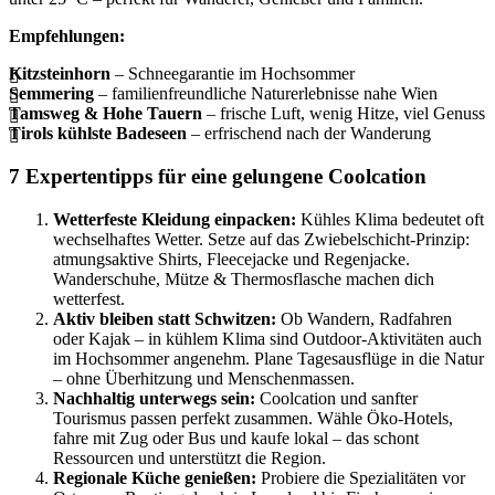
Empfehlungen:
Kitzsteinhorn
– Schneegarantie im Hochsommer
Semmering
– familienfreundliche Naturerlebnisse nahe Wien
Tamsweg & Hohe Tauern
– frische Luft, wenig Hitze, viel Genuss
Tirols kühlste Badeseen
– erfrischend nach der Wanderung
7 Expertentipps für eine gelungene Coolcation
Wetterfeste Kleidung einpacken:
Kühles Klima bedeutet oft
wechselhaftes Wetter. Setze auf das Zwiebelschicht-Prinzip:
atmungsaktive Shirts, Fleecejacke und Regenjacke.
Wanderschuhe, Mütze & Thermosflasche machen dich
wetterfest.
Aktiv bleiben statt Schwitzen:
Ob Wandern, Radfahren
oder Kajak – in kühlem Klima sind Outdoor-Aktivitäten auch
im Hochsommer angenehm. Plane Tagesausflüge in die Natur
– ohne Überhitzung und Menschenmassen.
Nachhaltig unterwegs sein:
Coolcation und sanfter
Tourismus passen perfekt zusammen. Wähle Öko-Hotels,
fahre mit Zug oder Bus und kaufe lokal – das schont
Ressourcen und unterstützt die Region.
Regionale Küche genießen:
Probiere die Spezialitäten vor