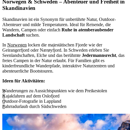
Norwegen & Schweden – Abenteuer und Freiheit in
Skandinavien
Skandinavien ist ein Synonym für unberührte Natur, Outdoor-
Abenteuer und milde Temperaturen. Ideal für Reisende, die
Wandern, Campen oder einfach
Ruhe in atemberaubender
Landschaft
suchen.
In
Norwegen
locken die majestätischen Fjorde wie der
Geirangerfjord oder Nærøyfjord. In Schweden erleben Sie
Seenlandschaften, Elche und das berühmte
Jedermannsrecht
, das
freies Campen in der Natur erlaubt. Für Familien gibt es
kinderfreundliche Wanderpfade, interaktive Naturzentren und
abenteuerliche Bootstouren.
Ideen für Aktivitäten:
Wanderungen zu Aussichtspunkten wie dem Preikestolen
Kajakfahren auf dem Oslofjord
Outdoor-Fotografie in Lappland
Fahrradurlaub durch Südschweden