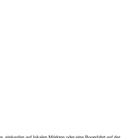
n, einkaufen auf lokalen Märkten oder eine Bootsfahrt auf der