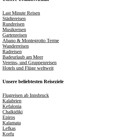
Last Minute Reisen
Städtereisen
Rundreisen
Musikreisen
Gartenreisen
Abano & Montegrotto Terme
Wanderreisen
Radreisen
Badeurlaub am Meer
Vereins- und Gruppenreisen
Hotels und Flüge weltweit
Unsere beliebtesten Reiseziele
Flugreisen ab Innsbruck
Kalabrien
Kefalonia
Chalkidiki
Epiros
Kalamata
Lefkas
Korfu