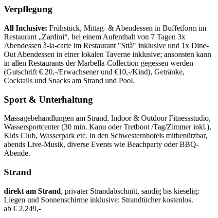
Verpflegung
All Inclusive:
Frühstück, Mittag- & Abendessen in Buffetform im
Restaurant „Zardini“, bei einem Aufenthalt von 7 Tagen 3x
Abendessen à-la-carte im Restaurant "Stià" inklusive und 1x Dine-
Out Abendessen in einer lokalen Taverne inklusive; ansonsten kann
in allen Restaurants der Marbella-Collection gegessen werden
(Gutschrift € 20,-/Erwachsener und €10,-/Kind), Getränke,
Cocktails und Snacks am Strand und Pool.
Sport & Unterhaltung
Massagebehandlungen am Strand, Indoor & Outdoor Fitnessstudio,
Wassersportcenter (30 min. Kanu oder Tretboot /Tag/Zimmer inkl.),
Kids Club, Wasserpark etc. in den Schwesternhotels mitbenützbar,
abends Live-Musik, diverse Events wie Beachparty oder BBQ-
Abende.
Strand
direkt am Strand
, privater Strandabschnitt, sandig bis kieselig;
Liegen und Sonnenschirme inklusive; Strandtücher kostenlos.
ab
€ 2.249,-