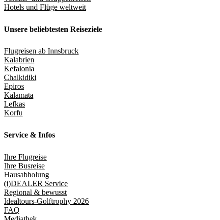
Hotels und Flüge weltweit
Unsere beliebtesten Reiseziele
Flugreisen ab Innsbruck
Kalabrien
Kefalonia
Chalkidiki
Epiros
Kalamata
Lefkas
Korfu
Service & Infos
Ihre Flugreise
Ihre Busreise
Hausabholung
(i)DEALER Service
Regional & bewusst
Idealtours-Golftrophy 2026
FAQ
Mediathek