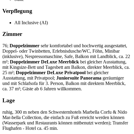
Verpflegung
All Inclusive (AI)
Zimmer
76;
Doppelzimmer
sehr komfortabel und hochwertig ausgestattet,
Doppel- oder Twinbetten, Erlebnisdusche/WC, Föhn, Minibar
(inklusive), Nespressomaschine, Safe, Balkon mit Landblick, ca. 22
m²;
Doppelzimmer DeLuxe Meerblick
bei gleicher Ausstattung,
mit Kingsize-Bett und Tagesbett am Balkon, direkter Meerblick, ca.
25 m²;
Doppelzimmer DeLuxe Privatpool
bei gleicher
Ausstattung, mit Privatpool;
Juniorsuite Panorama
geräumiger
und mit Schlafsofa für 3. Person, Balkon mit direktem Meerblick,
ca. 37 m²; Gäste ab 6 Jahren willkommen.
Lage
ruhig, 300 m neben den Schwesternhotels Marbella Corfu & Nido
Mar-bella Collection, die einfach zu Fuß erreicht werden können
(Wasserpark und Restaurants können mitbenutzt werden); Transfer
Flughafen - Hotel ca. 45 min.