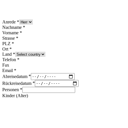
Anrede
Nachname
Vorname
Strasse
PLZ
Ort
Land
Telefon
Fax
Email
Abreisedatum
Rückreisedatum
Personen
Kinder (Alter)