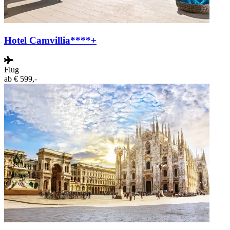
Hotel Camvillia****+
Flug
ab
€ 599,-