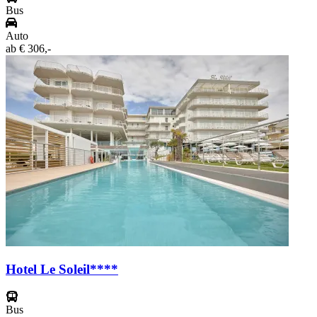
Bus
Auto
ab
€ 306,-
Hotel Le Soleil****
Bus