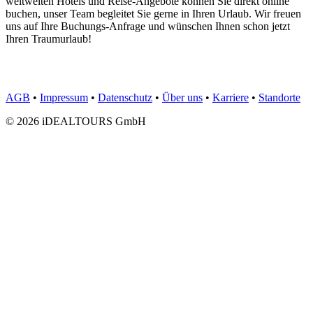
weltweiten Hotels und Reise-Angebote können Sie direkt online
buchen, unser Team begleitet Sie gerne in Ihren Urlaub. Wir freuen
uns auf Ihre Buchungs-Anfrage und wünschen Ihnen schon jetzt
Ihren Traumurlaub!
AGB
•
Impressum
•
Datenschutz
•
Über uns
•
Karriere
•
Standorte
© 2026 iDEALTOURS GmbH