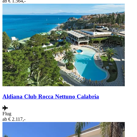
ab
€ 1.564,-
Aldiana Club Rocca Nettuno Calabria
Flug
ab
€ 2.117,-