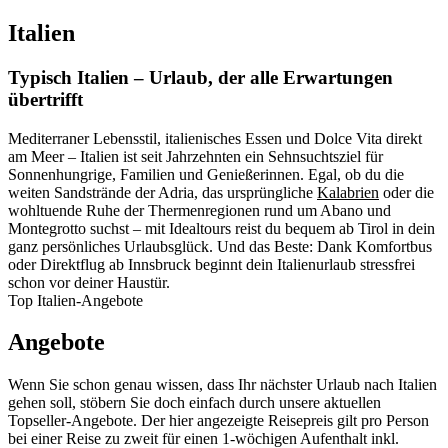
Italien
Typisch Italien – Urlaub, der alle Erwartungen
übertrifft
Mediterraner Lebensstil, italienisches Essen und Dolce Vita direkt
am Meer – Italien ist seit Jahrzehnten ein Sehnsuchtsziel für
Sonnenhungrige, Familien und Genießerinnen. Egal, ob du die
weiten Sandstrände der Adria, das ursprüngliche
Kalabrien
oder die
wohltuende Ruhe der Thermenregionen rund um Abano und
Montegrotto suchst – mit Idealtours reist du bequem ab Tirol in dein
ganz persönliches Urlaubsglück. Und das Beste: Dank Komfortbus
oder Direktflug ab Innsbruck beginnt dein Italienurlaub stressfrei
schon vor deiner Haustür.
Top Italien-Angebote
Angebote
Wenn Sie schon genau wissen, dass Ihr nächster Urlaub nach Italien
gehen soll, stöbern Sie doch einfach durch unsere aktuellen
Topseller-Angebote. Der hier angezeigte Reisepreis gilt pro Person
bei einer Reise zu zweit für einen 1-wöchigen Aufenthalt inkl.