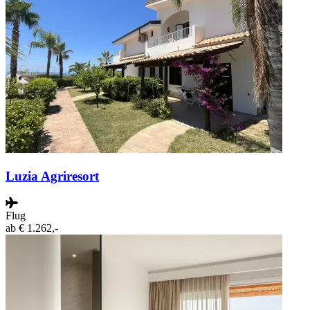
Luzia Agriresort
Flug
ab
€ 1.262,-