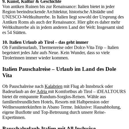
9. Kunst, Kultur & Geschichte
Von antiken Ruinen bis zur Renaissance: Italien bietet in jeder
Region beeindruckende Architektur, historische Altstädte und
UNESCO-Weltkulturerbe. In Italien liegt sowohl der Ursprung des
Antiken Roms als auch der Renaissance. Hier gibt es daher mehr
Weltkulturerbe als in jedem anderen Land der Welt: Insgesamt sind
es 54 Stätten.
10. Italien Urlaub ab Tirol – das geht immer
Ob Familienurlaub, Thermenreise oder Dolce-Vita-Trip – Italien
begeistert jedes Jahr aufs Neue. Kein Wunder, dass so viele
Tirolerinnen immer wieder kommen.
Italien Pauschalreise – Urlaub im Land des Dole
Vita
Ob Pauschalreise nach
Kalabrien
mit Flug ab Innsbruck oder
Badeurlaub an der
Adria
mit Komfortbus ab Tirol – iDEALTOURS
bietet dir entspannte Rundum-Sorglos-Reisen. Wähle aus
familienfreundlichen Hotels, Resorts mit Halbpension oder
Wellnessunterkünften in Abano Terme. Inklusive: Hausabholung,
eigene Busflotte und Top-Betreuung durch unsere Reise-
Expertinnen.
Pauschalurlaub Italien mit All Inclusive,