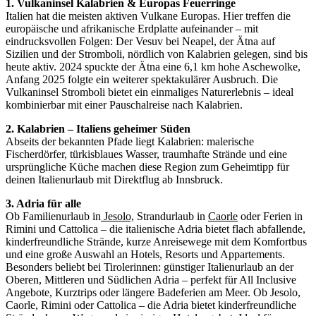
1. Vulkaninsel Kalabrien & Europas Feuerringe
Italien hat die meisten aktiven Vulkane Europas. Hier treffen die
europäische und afrikanische Erdplatte aufeinander – mit
eindrucksvollen Folgen: Der Vesuv bei Neapel, der Ätna auf
Sizilien und der Stromboli, nördlich von Kalabrien gelegen, sind bis
heute aktiv. 2024 spuckte der Ätna eine 6,1 km hohe Aschewolke,
Anfang 2025 folgte ein weiterer spektakulärer Ausbruch. Die
Vulkaninsel Stromboli bietet ein einmaliges Naturerlebnis – ideal
kombinierbar mit einer Pauschalreise nach Kalabrien.
2. Kalabrien – Italiens geheimer Süden
Abseits der bekannten Pfade liegt Kalabrien: malerische
Fischerdörfer, türkisblaues Wasser, traumhafte Strände und eine
ursprüngliche Küche machen diese Region zum Geheimtipp für
deinen Italienurlaub mit Direktflug ab Innsbruck.
3. Adria für alle
Ob Familienurlaub in
Jesolo,
Strandurlaub in
Caorle
oder Ferien in
Rimini und Cattolica – die italienische Adria bietet flach abfallende,
kinderfreundliche Strände, kurze Anreisewege mit dem Komfortbus
und eine große Auswahl an Hotels, Resorts und Appartements.
Besonders beliebt bei Tirolerinnen: günstiger Italienurlaub an der
Oberen, Mittleren und Südlichen Adria – perfekt für All Inclusive
Angebote, Kurztrips oder längere Badeferien am Meer. Ob Jesolo,
Caorle, Rimini oder Cattolica – die Adria bietet kinderfreundliche