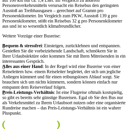
auf 100 km nur ca. 1,4 Liter. Im Vergleich zu anderen
Personenverkehrsmitteln verursacht ein Reisebus den geringsten
Ausstoß an Treibhausgasen – gerechnet auf Gramm pro
Personenkilometer. Im Vergleich zum PKW, Ausstoß 139 g pro
Personenkilometer, stößt ein Reisebus 32 g pro Personenkilometer
aus und ist so wesentlich klimafreundlicher.
Weitere Vorzüge einer Busreise:
Bequem & stressfrei
: Einsteigen, zurücklehnen und entspannen.
Genießen Sie die vorbeiziehende Landschaft, schmökern Sie in
Ihrer Urlaubslektüre oder kommen Sie mit Ihren Mitreisenden in ein
interessantes Gespräch.
Alles aus einer Hand
: In der Regel wird eine Busreise von einer
Reiseleitern bzw. einem Reiseleiter begleitet, der sich um jegliche
Anliegen kümmert und für einen reibungslosen Ablauf sorgt. Sie
brauchen sich um nichts kümmern, sondern können einfach nur
entspannt dem Reiseverlauf folgen.
Preis-Leistungs-Verhältnis
: Ist eine Flugreise oftmals kostspielig,
so gibt es bereits sehr günstige Busreisen. Egal ob Sie den Bus nur
als Verkehrsmittel zu Ihrem Urlaubsort nutzen oder eine organisierte
Rundreise machen – das Preis-Leistungs-Verhältnis ist ein wahrer
Pluspunkt.