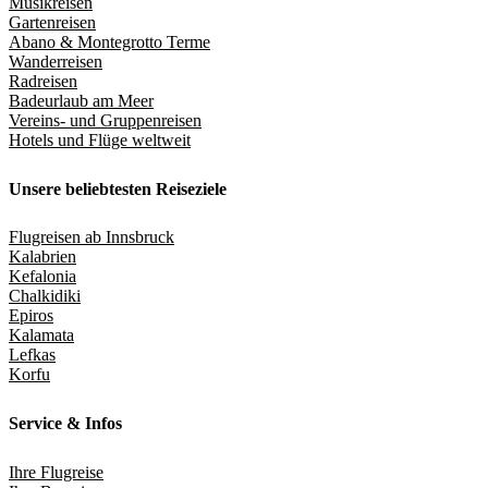
Musikreisen
Gartenreisen
Abano & Montegrotto Terme
Wanderreisen
Radreisen
Badeurlaub am Meer
Vereins- und Gruppenreisen
Hotels und Flüge weltweit
Unsere beliebtesten Reiseziele
Flugreisen ab Innsbruck
Kalabrien
Kefalonia
Chalkidiki
Epiros
Kalamata
Lefkas
Korfu
Service & Infos
Ihre Flugreise