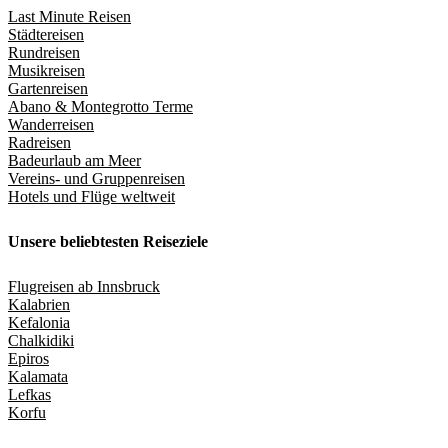
Last Minute Reisen
Städtereisen
Rundreisen
Musikreisen
Gartenreisen
Abano & Montegrotto Terme
Wanderreisen
Radreisen
Badeurlaub am Meer
Vereins- und Gruppenreisen
Hotels und Flüge weltweit
Unsere beliebtesten Reiseziele
Flugreisen ab Innsbruck
Kalabrien
Kefalonia
Chalkidiki
Epiros
Kalamata
Lefkas
Korfu