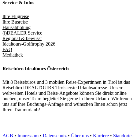
Service & Infos
Ihre Flugreise
Ihre Busreise
Hausabholung
(i)DEALER Service
Regional & bewusst
Idealtours-Golftrophy 2026
FAQ
Mediathek
Reisebüro Idealtours Österreich
Mit 8 Reisebüros und 3 mobilen Reise-Expertinnen in Tirol ist das
Reisebüro iDEALTOURS Tirols erste Urlaubsadresse. Unsere
weltweiten Hotels und Reise-Angebote können Sie direkt online
buchen, unser Team begleitet Sie gerne in Ihren Urlaub. Wir freuen
uns auf Ihre Buchungs-Anfrage und wünschen Ihnen schon jetzt
Ihren Traumurlaub!
AGB
•
Impressum
•
Datenschutz
•
Über uns
•
Karriere
•
Standorte