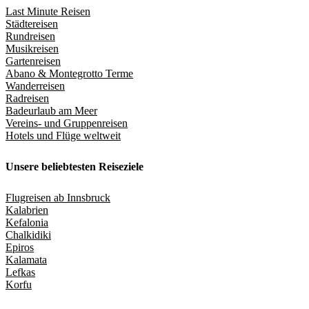
Last Minute Reisen
Städtereisen
Rundreisen
Musikreisen
Gartenreisen
Abano & Montegrotto Terme
Wanderreisen
Radreisen
Badeurlaub am Meer
Vereins- und Gruppenreisen
Hotels und Flüge weltweit
Unsere beliebtesten Reiseziele
Flugreisen ab Innsbruck
Kalabrien
Kefalonia
Chalkidiki
Epiros
Kalamata
Lefkas
Korfu