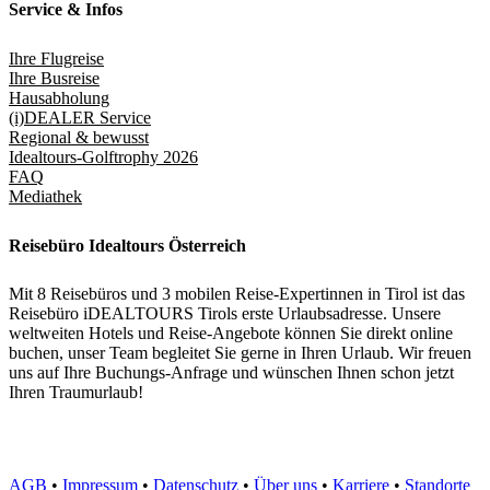
Service & Infos
Ihre Flugreise
Ihre Busreise
Hausabholung
(i)DEALER Service
Regional & bewusst
Idealtours-Golftrophy 2026
FAQ
Mediathek
Reisebüro Idealtours Österreich
Mit 8 Reisebüros und 3 mobilen Reise-Expertinnen in Tirol ist das
Reisebüro iDEALTOURS Tirols erste Urlaubsadresse. Unsere
weltweiten Hotels und Reise-Angebote können Sie direkt online
buchen, unser Team begleitet Sie gerne in Ihren Urlaub. Wir freuen
uns auf Ihre Buchungs-Anfrage und wünschen Ihnen schon jetzt
Ihren Traumurlaub!
AGB
•
Impressum
•
Datenschutz
•
Über uns
•
Karriere
•
Standorte