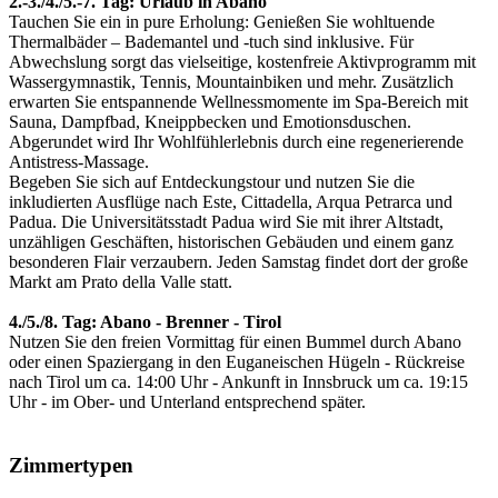
2.-3./4./5.-7. Tag: Urlaub in Abano
Tauchen Sie ein in pure Erholung: Genießen Sie wohltuende
Thermalbäder – Bademantel und -tuch sind inklusive. Für
Abwechslung sorgt das vielseitige, kostenfreie Aktivprogramm mit
Wassergymnastik, Tennis, Mountainbiken und mehr. Zusätzlich
erwarten Sie entspannende Wellnessmomente im Spa-Bereich mit
Sauna, Dampfbad, Kneippbecken und Emotionsduschen.
Abgerundet wird Ihr Wohlfühlerlebnis durch eine regenerierende
Antistress-Massage.
Begeben Sie sich auf Entdeckungstour und nutzen Sie die
inkludierten Ausflüge nach Este, Cittadella, Arqua Petrarca und
Padua. Die Universitätsstadt Padua wird Sie mit ihrer Altstadt,
unzähligen Geschäften, historischen Gebäuden und einem ganz
besonderen Flair verzaubern. Jeden Samstag findet dort der große
Markt am Prato della Valle statt.
4./5./8. Tag: Abano - Brenner - Tirol
Nutzen Sie den freien Vormittag für einen Bummel durch Abano
oder einen Spaziergang in den Euganeischen Hügeln - Rückreise
nach Tirol um ca. 14:00 Uhr - Ankunft in Innsbruck um ca. 19:15
Uhr - im Ober- und Unterland entsprechend später.
Zimmertypen