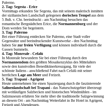
Palermo.
2. Tag: Segesta - Erice
Vormittags erkunden Sie Segesta, das mit seinem malerisch inmitten
der sizilianischen Landschaft gelegenen
dorischen Tempel
aus dem
5 Jhdt. v. Chr. beeindruckt - am Nachmittag besuchen das
romantische Bergstädtchen Erice, die
Normannenburg
und der
Dom werden Sie begeistern.
3. Tag: Palermo
Bei einer Führung entdecken Sie Palermo, eine Stadt voller
Gegensätze und beeindruckender Kunstwerke - den Nachmittag
haben Sie
zur freien Verfügung
und können individuell durch die
Gassen bummeln.
4. Tag: Monreale - Cefalù
In Monreale bewundern Sie bei einer Führung durch den
Normannendom
den größten Mosaikenzyklus des Mittelalters
sowie den kunstvollen Benediktinerkreuzgang, für viele der
schönste Italiens - anschließend Fahrt nach Cefalù mit seiner
herrlichen
Lage am Meer
und Freizeit.
5. Tag: Trapani - Agrigent
Heute unternehmen Sie einen Spaziergang durch die faszinierende
Salinenlandschaft bei Trapani
- das Naturschutzgebiet überzeugt
mit weitläufigen Salzbecken und historischen Windmühlen - im
Salzmuseum erfahren Sie mehr über die traditionelle Salzgewinnung
an diesem Ort - am Nachmittag Weiterfahrt in Ihr Hotel in Agrigent,
Freizeit und Abendessen.