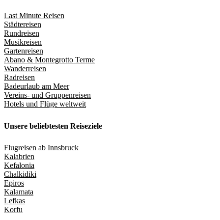
Last Minute Reisen
Städtereisen
Rundreisen
Musikreisen
Gartenreisen
Abano & Montegrotto Terme
Wanderreisen
Radreisen
Badeurlaub am Meer
Vereins- und Gruppenreisen
Hotels und Flüge weltweit
Unsere beliebtesten Reiseziele
Flugreisen ab Innsbruck
Kalabrien
Kefalonia
Chalkidiki
Epiros
Kalamata
Lefkas
Korfu