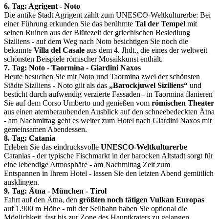
6. Tag: Agrigent - Noto
Die antike Stadt Agrigent zählt zum UNESCO-Weltkulturerbe: Bei
einer Führung erkunden Sie das berühmte
Tal der Tempel
mit
seinen Ruinen aus der Blütezeit der griechischen Besiedlung
Siziliens - auf dem Weg nach Noto besichtigen Sie noch die
bekannte
Villa del Casale
aus dem 4. Jhdt., die eines der weltweit
schönsten Beispiele römischer Mosaikkunst enthält.
7. Tag: Noto - Taormina - Giardini Naxos
Heute besuchen Sie mit Noto und Taormina zwei der schönsten
Städte Siziliens - Noto gilt als das
„Barockjuwel Siziliens“
und
besticht durch aufwendig verzierte Fassaden - in Taormina flanieren
Sie auf dem Corso Umberto und genießen vom
römischen Theater
aus einen atemberaubenden Ausblick auf den schneebedeckten Ätna
- am Nachmittag geht es weiter zum Hotel nach Giardini Naxos mit
gemeinsamen Abendessen.
8. Tag: Catania
Erleben Sie das eindrucksvolle
UNESCO-Weltkulturerbe
Catanias - der typische Fischmarkt in der barocken Altstadt sorgt für
eine lebendige Atmosphäre - am Nachmittag Zeit zum
Entspannen in Ihrem Hotel - lassen Sie den letzten Abend gemütlich
ausklingen.
9. Tag: Ätna - München - Tirol
Fahrt auf den Ätna, den
größten noch tätigen Vulkan Europas
auf 1.900 m Höhe - mit der Seilbahn haben Sie optional die
Möglichkeit, fast bis zur Zone des Hauptkraters zu gelangen