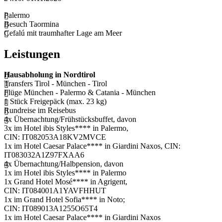
Palermo
Besuch Taormina
Cefalú mit traumhafter Lage am Meer
Leistungen
Hausabholung in Nordtirol
Transfers Tirol - München - Tirol
Flüge München - Palermo & Catania - München
1 Stück Freigepäck (max. 23 kg)
Rundreise im Reisebus
4x Übernachtung/Frühstücksbuffet, davon
3x im Hotel ibis Styles**** in Palermo,
CIN: IT082053A18KV2MVCE
1x im Hotel Caesar Palace**** in Giardini Naxos, CIN:
IT083032A1Z97FXAA6
4x Übernachtung/Halbpension, davon
1x im Hotel ibis Styles**** in Palermo
1x Grand Hotel Mosé**** in Agrigent,
CIN: IT084001A1YAVFHHUT
1x im Grand Hotel Sofia**** in Noto;
CIN: IT089013A1255O65T4
1x im Hotel Caesar Palace**** in Giardini Naxos