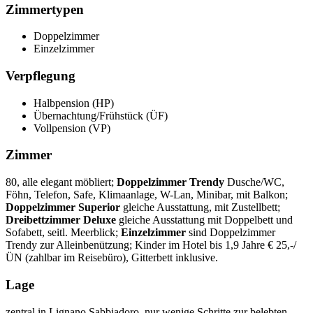
Zimmertypen
Doppelzimmer
Einzelzimmer
Verpflegung
Halbpension (HP)
Übernachtung/Frühstück (ÜF)
Vollpension (VP)
Zimmer
80, alle elegant möbliert;
Doppelzimmer Trendy
Dusche/WC,
Föhn, Telefon, Safe, Klimaanlage, W-Lan, Minibar, mit Balkon;
Doppelzimmer Superior
gleiche Ausstattung, mit Zustellbett;
Dreibettzimmer Deluxe
gleiche Ausstattung mit Doppelbett und
Sofabett, seitl. Meerblick;
Einzelzimmer
sind Doppelzimmer
Trendy zur Alleinbenützung; Kinder im Hotel bis 1,9 Jahre € 25,-/
ÜN (zahlbar im Reisebüro), Gitterbett inklusive.
Lage
zentral in Lignano Sabbiadoro, nur wenige Schritte zur belebten