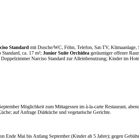
ciso Standard
mit Dusche/WC, Föhn, Telefon, Sat-TV, Klimaanlage, S
 Standard, ca. 17 m²;
Junior Suite Orchidea
geräumiger offener Raum
 Doppelzimmer Narciso Standard zur Alleinbenutzung; Kinder im Hotel 
September Möglichkeit zum Mittagessen im à-la-carte Restaurant, abend
e Küche; auf Anfrage Diätküche und vegetarische Gerichte.
 von Ende Mai bis Anfang September (Kinder ab 5 Jahre); gegen Gebüh