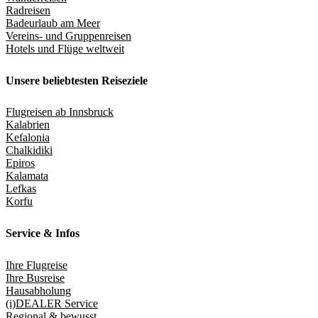
Radreisen
Badeurlaub am Meer
Vereins- und Gruppenreisen
Hotels und Flüge weltweit
Unsere beliebtesten Reiseziele
Flugreisen ab Innsbruck
Kalabrien
Kefalonia
Chalkidiki
Epiros
Kalamata
Lefkas
Korfu
Service & Infos
Ihre Flugreise
Ihre Busreise
Hausabholung
(i)DEALER Service
Regional & bewusst