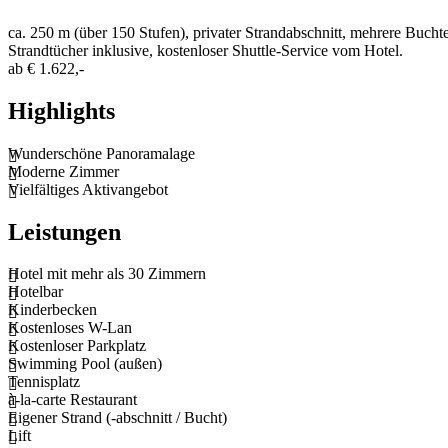
ca. 250 m (über 150 Stufen), privater Strandabschnitt, mehrere Bucht
Strandtücher inklusive, kostenloser Shuttle-Service vom Hotel.
ab
€ 1.622,-
Highlights
Wunderschöne Panoramalage
Moderne Zimmer
Vielfältiges Aktivangebot
Leistungen
Hotel mit mehr als 30 Zimmern
Hotelbar
Kinderbecken
Kostenloses W-Lan
Kostenloser Parkplatz
Swimming Pool (außen)
Tennisplatz
à-la-carte Restaurant
Eigener Strand (-abschnitt / Bucht)
Lift