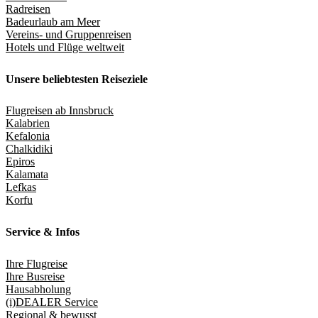
Radreisen
Badeurlaub am Meer
Vereins- und Gruppenreisen
Hotels und Flüge weltweit
Unsere beliebtesten Reiseziele
Flugreisen ab Innsbruck
Kalabrien
Kefalonia
Chalkidiki
Epiros
Kalamata
Lefkas
Korfu
Service & Infos
Ihre Flugreise
Ihre Busreise
Hausabholung
(i)DEALER Service
Regional & bewusst