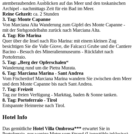
atemberaubenden Ausblicken auf das Meer und den toskanischen
Archipel - nachmittags Zeit für ein Bad im Meer.
Reine Gehzeit:
ca. 2 Stunden
3. Tag: Monte Capanne
Von Marciana Alta Wanderung zum Gipfel des Monte Capanne -
mit der Stehgondelbahn zurück nach Marciana Alta.
4. Tag: Rio Marina
Quer über die Insel nach Rio Marina: mit einem kleinen Zug
besichtigen Sie die Valle Giove, die Falcacci Grube und die Cantiere
Bacino - Besuch des Mineralienmuseums - Rückfahrt nach
Portoferraio.
5. Tag: „Berg der Opferschalen“
Wanderung rund um die Pietra Murata.
6. Tag: Marciana Marina - Sant Andrea
Vom Fischerdorf Marciana Marina wandern Sie zwischen dem Meer
und dem Monte Capanne bis nach Sant Andrea.
7. Tag: Freizeit
Tag zur freien Verfügung - Markttag, baden & Sonne tanken.
8. Tag: Portoferraio - Tirol
Entspannte Heimreise nach Tirol.
Hotel Info
Das gemütliche
Hotel Villa Ombrosa***
erwartet Sie in
Portoferraio, nur wenige Meter vom Strand (Liegestühle inklusive)