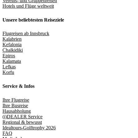
Vereins- und Gruppenreisen
Hotels und Flüge weltweit
Unsere beliebtesten Reiseziele
Flugreisen ab Innsbruck
Kalabrien
Kefalonia
Chalkidiki
Epiros
Kalamata
Lefkas
Korfu
Service & Infos
Ihre Flugreise
Ihre Busreise
Hausabholung
(i)DEALER Service
Regional & bewusst
Idealtours-Golftrophy 2026
FAQ