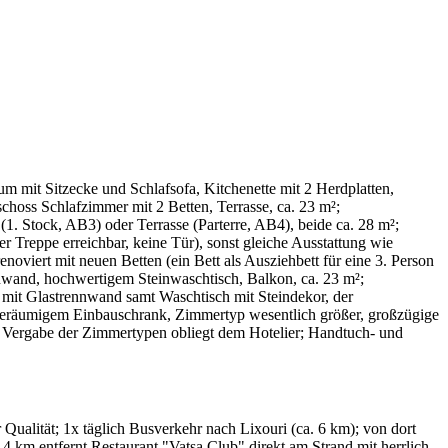
 mit Sitzecke und Schlafsofa, Kitchenette mit 2 Herdplatten,
hoss Schlafzimmer mit 2 Betten, Terrasse, ca. 23 m²;
(1. Stock, AB3) oder Terrasse (Parterre, AB4), beide ca. 28 m²;
 Treppe erreichbar, keine Tür), sonst gleiche Ausstattung wie
enoviert mit neuen Betten (ein Bett als Ausziehbett für eine 3. Person
nwand, hochwertigem Steinwaschtisch, Balkon, ca. 23 m²;
 mit Glastrennwand samt Waschtisch mit Steindekor, der
t geräumigem Einbauschrank, Zimmertyp wesentlich größer, großzügige
; Vergabe der Zimmertypen obliegt dem Hotelier; Handtuch- und
r Qualität; 1x täglich Busverkehr nach Lixouri (ca. 6 km); von dort
 4 km entfernt Restaurant "Vatsa Club" direkt am Strand mit herrlich