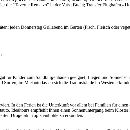
der die "
Taverne Remetzo
" in der Vatsa Bucht; Transfer Flughafen - Ho
itäten; jeden Donnerstag Grillabend im Garten (Fisch, Fleisch oder veg
h.
, gut für Kinder zum Sandburgenbauen geeignet; Liegen und Sonnenschi
nd Surfen; im Mietauto lassen sich die Traumstrände im Westen erkund
iert. In den Ferien ist die Unterkunft vor allem bei Familien für einen
auto. Idealtours empfiehlt Ihnen einen Sonnenuntergang beim Kloster K
arten Drogerati-Tropfsteinhöhle zu erkunden.