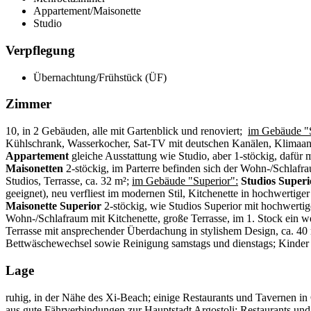
Appartement/Maisonette
Studio
Verpflegung
Übernachtung/Frühstück (ÜF)
Zimmer
10, in 2 Gebäuden, alle mit Gartenblick und renoviert;
im Gebäude "
Kühlschrank, Wasserkocher, Sat-TV mit deutschen Kanälen, Klimaanlag
Appartement
gleiche Ausstattung wie Studio, aber 1-stöckig, dafür
Maisonetten
2-stöckig, im Parterre befinden sich der Wohn-/Schlafra
Studios, Terrasse, ca. 32 m²;
im Gebäude "Superior":
Studios Superi
geeignet), neu verfliest im modernen Stil, Kitchenette in hochwert
Maisonette Superior
2-stöckig, wie Studios Superior mit hochwerti
Wohn-/Schlafraum mit Kitchenette, große Terrasse, im 1. Stock ein 
Terrasse mit ansprechender Überdachung in stylishem Design, ca. 40
Bettwäschewechsel sowie Reinigung samstags und dienstags; Kinder b
Lage
ruhig, in der Nähe des Xi-Beach; einige Restaurants und Tavernen in G
aus gute Fährverbindungen zur Hauptstadt Argostoli; Restaurants und t