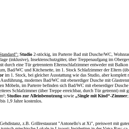
Standard":
Studio
2-stöckig, im Parterre Bad mit Dusche/WC, Wohnraum
e (inklusive), Insektenschutzgitter, über Treppenaufgang im Obergesc
 mit durch eine Tür getrenntem Elternschlafzimmer entweder mit Balkon 
um, Bad/WC und Kitchenette, im 1. Stock Schlafzimmer der Eltern (über
or
im 1. Stock, bei gleicher Ausstattung wie das Studio, aber komplett r
iger Ausführung, modernes Bad/WC mit ebenerdiger Dusche mit Glastren
gen Möbeln, im Parterre befinden sich Bad/WC mit ebenerdiger Dusche
weiteres Schlafzimmer (über Treppe erreichbar, durch Tür getrennt) mi
 m²;
Studios zur Alleinbenutzung
sowie
„Single mit Kind“-Zimmer
is 1,9 Jahre kostenlos.
ehdistanz, z.B. Grillrestaurant "Antonello's at Xi", preiswert mit gute
ypisch griechische Lokale in Lixouri; Insidertipp in der Vatsa Bay: ca.