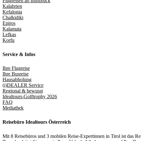
Flugreisen ab Innsbruck
Kalabrien
Kefalonia
Chalkidiki
Epiros
Kalamata
Lefkas
Korfu
Service & Infos
Ihre Flugreise
Ihre Busreise
Hausabholung
(i)DEALER Service
Regional & bewusst
Idealtours-Golftrophy 2026
FAQ
Mediathek
Reisebüro Idealtours Österreich
Mit 8 Reisebüros und 3 mobilen Reise-Expertinnen in Tirol ist das 