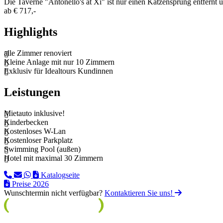
Die Taverne "Antonello's at Xi" ist nur einen Katzensprung entfernt u
ab
€ 717,-
Highlights
alle Zimmer renoviert
Kleine Anlage mit nur 10 Zimmern
Exklusiv für Idealtours Kundinnen
Leistungen
Mietauto inklusive!
Kinderbecken
Kostenloses W-Lan
Kostenloser Parkplatz
Swimming Pool (außen)
Hotel mit maximal 30 Zimmern
Katalogseite
Preise 2026
Wunschtermin nicht verfügbar?
Kontaktieren Sie uns!