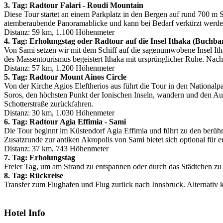
3. Tag: Radtour Falari - Roudi Mountain
Diese Tour startet an einem Parkplatz in den Bergen auf rund 700 m
atemberaubende Panoramablicke und kann bei Bedarf verkürzt werde
Distanz: 59 km, 1.100 Höhenmeter
4. Tag: Erholungstag oder Radtour auf die Insel Ithaka (Buchba
Von Sami setzen wir mit dem Schiff auf die sagenumwobene Insel Itha
des Massentourismus begeistert Ithaka mit ursprünglicher Ruhe. Nac
Distanz: 57 km, 1.200 Höhenmeter
5. Tag: Radtour Mount Ainos Circle
Von der Kirche Agios Eleftherios aus führt die Tour in den National
Soros, den höchsten Punkt der Ionischen Inseln, wandern und den Au
Schotterstraße zurückfahren.
Distanz: 30 km, 1.030 Höhenmeter
6. Tag: Radtour Agia Effimia - Sami
Die Tour beginnt im Küstendorf Agia Effimia und führt zu den berüh
Zusatzrunde zur antiken Akropolis von Sami bietet sich optional für e
Distanz: 37 km, 743 Höhenmeter
7. Tag: Erholungstag
Freier Tag, um am Strand zu entspannen oder durch das Städtchen z
8. Tag: Rückreise
Transfer zum Flughafen und Flug zurück nach Innsbruck. Alternativ 
Hotel Info