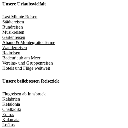
Unsere Urlaubsvielfalt
Last Minute Reisen
Städtereisen
Rundreisen
Musikreisen
Gartenreisen
Abano & Montegrotto Terme
Wanderreisen
Radreisen
Badeurlaub am Meer
Vereins- und Gruppenreisen
Hotels und Flüge weltweit
Unsere beliebtesten Reiseziele
Flugreisen ab Innsbruck
Kalabrien
Kefalonia
Chalkidiki
Epiros
Kalamata
Lefkas