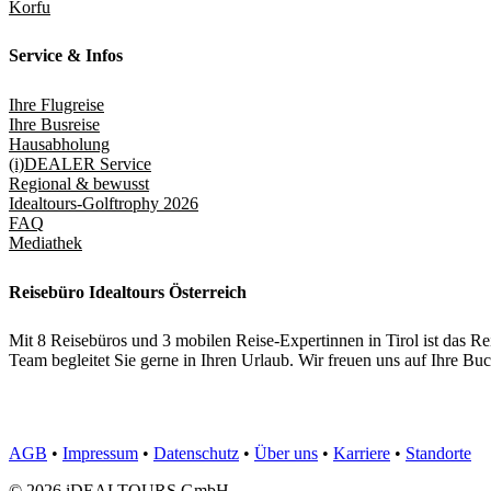
Korfu
Service & Infos
Ihre Flugreise
Ihre Busreise
Hausabholung
(i)DEALER Service
Regional & bewusst
Idealtours-Golftrophy 2026
FAQ
Mediathek
Reisebüro Idealtours Österreich
Mit 8 Reisebüros und 3 mobilen Reise-Expertinnen in Tirol ist das 
Team begleitet Sie gerne in Ihren Urlaub. Wir freuen uns auf Ihre 
AGB
•
Impressum
•
Datenschutz
•
Über uns
•
Karriere
•
Standorte
© 2026 iDEALTOURS GmbH