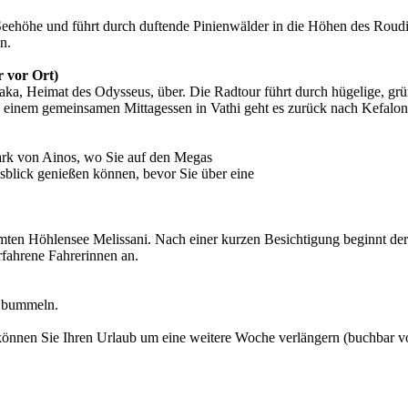
 Seehöhe und führt durch duftende Pinienwälder in die Höhen des Roud
n.
r vor Ort)
ka, Heimat des Odysseus, über. Die Radtour führt durch hügelige, grü
h einem gemeinsamen Mittagessen in Vathi geht es zurück nach Kefalon
park von Ainos, wo Sie auf den Megas
sblick genießen können, bevor Sie über eine
mten Höhlensee Melissani. Nach einer kurzen Besichtigung beginnt de
rfahrene Fahrerinnen an.
u bummeln.
können Sie Ihren Urlaub um eine weitere Woche verlängern (buchbar vo