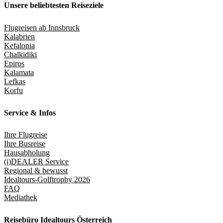
Unsere beliebtesten Reiseziele
Flugreisen ab Innsbruck
Kalabrien
Kefalonia
Chalkidiki
Epiros
Kalamata
Lefkas
Korfu
Service & Infos
Ihre Flugreise
Ihre Busreise
Hausabholung
(i)DEALER Service
Regional & bewusst
Idealtours-Golftrophy 2026
FAQ
Mediathek
Reisebüro Idealtours Österreich