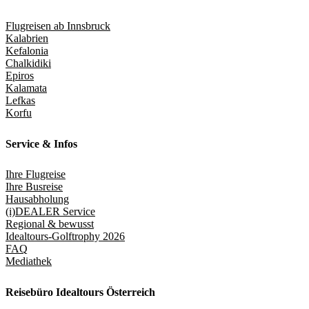
Flugreisen ab Innsbruck
Kalabrien
Kefalonia
Chalkidiki
Epiros
Kalamata
Lefkas
Korfu
Service & Infos
Ihre Flugreise
Ihre Busreise
Hausabholung
(i)DEALER Service
Regional & bewusst
Idealtours-Golftrophy 2026
FAQ
Mediathek
Reisebüro Idealtours Österreich