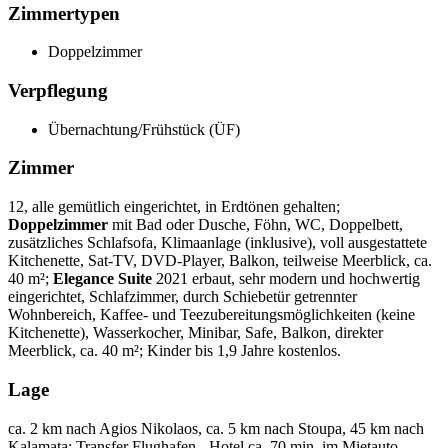
Zimmertypen
Doppelzimmer
Verpflegung
Übernachtung/Frühstück (ÜF)
Zimmer
12, alle gemütlich eingerichtet, in Erdtönen gehalten;
Doppelzimmer
mit Bad oder Dusche, Föhn, WC, Doppelbett,
zusätzliches Schlafsofa, Klimaanlage (inklusive), voll ausgestattete
Kitchenette, Sat-TV, DVD-Player, Balkon, teilweise Meerblick, ca.
40 m²;
Elegance Suite
2021 erbaut, sehr modern und hochwertig
eingerichtet, Schlafzimmer, durch Schiebetür getrennter
Wohnbereich, Kaffee- und Teezubereitungsmöglichkeiten (keine
Kitchenette), Wasserkocher, Minibar, Safe, Balkon, direkter
Meerblick, ca. 40 m²; Kinder bis 1,9 Jahre kostenlos.
Lage
ca. 2 km nach Agios Nikolaos, ca. 5 km nach Stoupa, 45 km nach
Kalamata; Transfer Flughafen - Hotel ca. 70 min. im Mietauto.