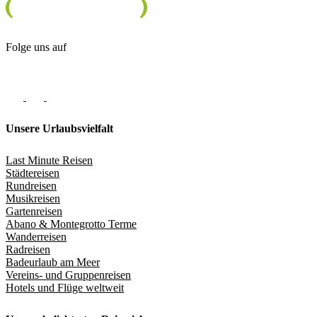
Folge uns auf
Unsere Urlaubsvielfalt
Last Minute Reisen
Städtereisen
Rundreisen
Musikreisen
Gartenreisen
Abano & Montegrotto Terme
Wanderreisen
Radreisen
Badeurlaub am Meer
Vereins- und Gruppenreisen
Hotels und Flüge weltweit