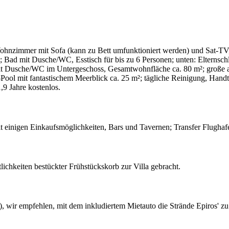
hnzimmer mit Sofa (kann zu Bett umfunktioniert werden) und Sat-TV, v
ad mit Dusche/WC, Esstisch für bis zu 6 Personen; unten: Elternschl
it Dusche/WC im Untergeschoss, Gesamtwohnfläche ca. 80 m²; große ab
ty-Pool mit fantastischem Meerblick ca. 25 m²; tägliche Reinigung, H
9 Jahre kostenlos.
 einigen Einkaufsmöglichkeiten, Bars und Tavernen; Transfer Flughafen
lichkeiten bestückter Frühstückskorb zur Villa gebracht.
, wir empfehlen, mit dem inkludiertem Mietauto die Strände Epiros' z