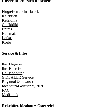
Unsere beliebtesten Reiseziele
Flugreisen ab Innsbruck
Kalabrien
Kefalonia
Chalkidiki
Epiros
Kalamata
Lefkas
Korfu
Service & Infos
Ihre Flugreise
Ihre Busreise
Hausabholung
(i)DEALER Service
Regional & bewusst
Idealtours-Golftrophy 2026
FAQ
Mediathek
Reisebüro Idealtours Österreich