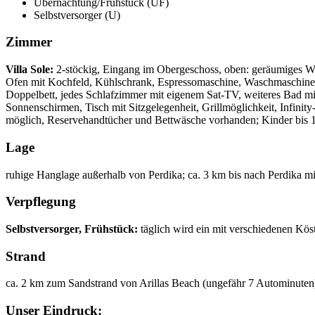
Übernachtung/Frühstück (ÜF)
Selbstversorger (U)
Zimmer
Villa Sole:
2-stöckig, Eingang im Obergeschoss, oben: geräumiges Wo
Ofen mit Kochfeld, Kühlschrank, Espressomaschine, Waschmaschine; B
Doppelbett, jedes Schlafzimmer mit eigenem Sat-TV, weiteres Bad m
Sonnenschirmen, Tisch mit Sitzgelegenheit, Grillmöglichkeit, Infini
möglich, Reservehandtücher und Bettwäsche vorhanden; Kinder bis 1,
Lage
ruhige Hanglage außerhalb von Perdika; ca. 3 km bis nach Perdika mit
Verpflegung
Selbstversorger, Frühstück:
täglich wird ein mit verschiedenen Köst
Strand
ca. 2 km zum Sandstrand von Arillas Beach (ungefähr 7 Autominuten)
Unser Eindruck: