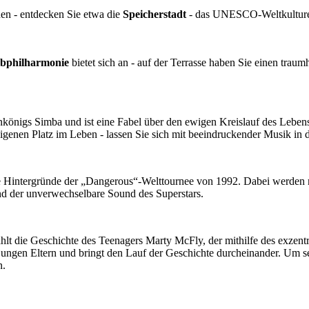
en - entdecken Sie etwa die
Speicherstadt
- das UNESCO-Weltkulture
lbphilharmonie
bietet sich an - auf der Terrasse haben Sie einen trau
wenkönigs Simba und ist eine Fabel über den ewigen Kreislauf des Leb
nen Platz im Leben - lassen Sie sich mit beeindruckender Musik in di
 Hintergründe der „Dangerous“-Welttournee von 1992. Dabei werden ni
nd der unverwechselbare Sound des Superstars.
ählt die Geschichte des Teenagers Marty McFly, der mithilfe des exze
ne jungen Eltern und bringt den Lauf der Geschichte durcheinander. Um s
n.