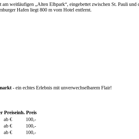
 am weitläufigen „Alten Elbpark“, eingebettet zwischen St. Pauli und
mburger Hafen liegt 800 m vom Hotel entfernt.
markt
- ein echtes Erlebnis mit unverwechselbarem Flair!
er
Preiseinh.
Preis
ab €
100,-
ab €
100,-
ab €
100,-