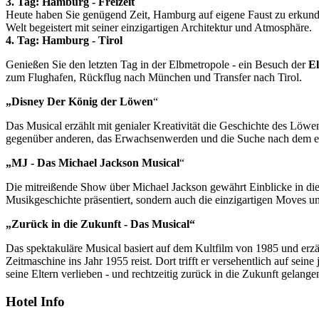
3. Tag: Hamburg - Freizeit
Heute haben Sie genügend Zeit, Hamburg auf eigene Faust zu erkund
Welt begeistert mit seiner einzigartigen Architektur und Atmosphäre.
4. Tag: Hamburg - Tirol
Genießen Sie den letzten Tag in der Elbmetropole - ein Besuch der
E
zum Flughafen, Rückflug nach München und Transfer nach Tirol.
„Disney Der König der Löwen
“
Das Musical erzählt mit genialer Kreativität die Geschichte des Lö
gegenüber anderen, das Erwachsenwerden und die Suche nach dem eige
„MJ - Das Michael Jackson Musical
“
Die mitreißende Show über Michael Jackson gewährt Einblicke in die
Musikgeschichte präsentiert, sondern auch die einzigartigen Moves u
„Zurück in die Zukunft - Das Musical“
Das spektakuläre Musical basiert auf dem Kultfilm von 1985 und erz
Zeitmaschine ins Jahr 1955 reist. Dort trifft er versehentlich auf sei
seine Eltern verlieben - und rechtzeitig zurück in die Zukunft gelange
Hotel Info