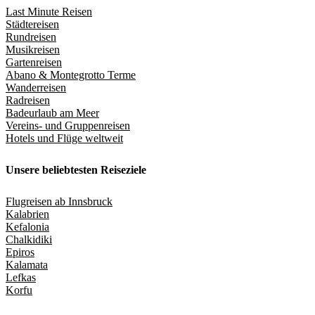
Last Minute Reisen
Städtereisen
Rundreisen
Musikreisen
Gartenreisen
Abano & Montegrotto Terme
Wanderreisen
Radreisen
Badeurlaub am Meer
Vereins- und Gruppenreisen
Hotels und Flüge weltweit
Unsere beliebtesten Reiseziele
Flugreisen ab Innsbruck
Kalabrien
Kefalonia
Chalkidiki
Epiros
Kalamata
Lefkas
Korfu