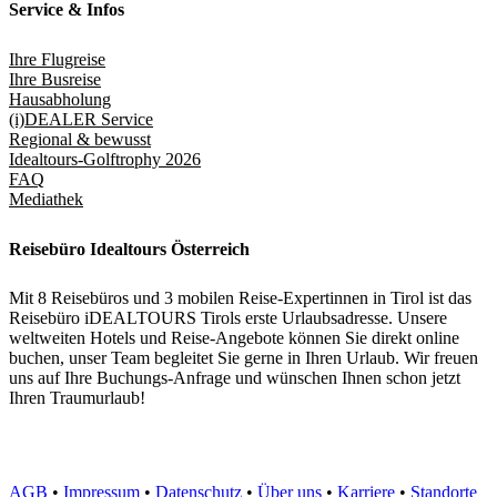
Service & Infos
Ihre Flugreise
Ihre Busreise
Hausabholung
(i)DEALER Service
Regional & bewusst
Idealtours-Golftrophy 2026
FAQ
Mediathek
Reisebüro Idealtours Österreich
Mit 8 Reisebüros und 3 mobilen Reise-Expertinnen in Tirol ist das
Reisebüro iDEALTOURS Tirols erste Urlaubsadresse. Unsere
weltweiten Hotels und Reise-Angebote können Sie direkt online
buchen, unser Team begleitet Sie gerne in Ihren Urlaub. Wir freuen
uns auf Ihre Buchungs-Anfrage und wünschen Ihnen schon jetzt
Ihren Traumurlaub!
AGB
•
Impressum
•
Datenschutz
•
Über uns
•
Karriere
•
Standorte