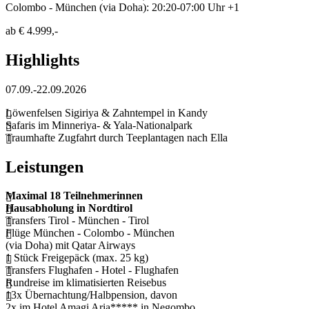
Colombo - München (via Doha): 20:20-07:00 Uhr +1
ab
€ 4.999,-
Highlights
07.09.-22.09.2026
Löwenfelsen Sigiriya & Zahntempel in Kandy
Safaris im Minneriya- & Yala-Nationalpark
Traumhafte Zugfahrt durch Teeplantagen nach Ella
Leistungen
Maximal 18 Teilnehmerinnen
Hausabholung in Nordtirol
Transfers Tirol - München - Tirol
Flüge München - Colombo - München
(via Doha) mit Qatar Airways
1 Stück Freigepäck (max. 25 kg)
Transfers Flughafen - Hotel - Flughafen
Rundreise im klimatisierten Reisebus
13x Übernachtung/Halbpension, davon
2x im Hotel Amagi Aria***** in Negombo