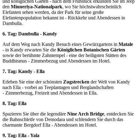
und königlichen Gärten - nach dem Frühstück erkunden Sie im Jeep
den
Minneriya-Nationalpark
, wo Sie höchstwahrscheinlich
Elefanten sehen werden, da der Park für seine große
Elefantenpopulation bekannt ist - Rückkehr und Abendessen in
Dambulla.
6. Tag: Dambulla - Kandy
Auf dem Weg nach Kandy Besuch eines Gewürzgartens in
Matale
- in Kandy erwarten Sie die
Königlichen Botanischen Gärten
sowie der berühmte Zahntempel - eine der heiligsten Stätten des
Buddhismus - Zimmerbezug und Abendessen im Hotel.
7. Tag: Kandy - Ella
Erleben Sie eine der schönsten
Zugstrecken
der Welt von Kandy
nach Ella - vorbei an Teeplantagen und Berglandschaften
- Zimmerbezug, Freizeit und Abendessen in Ella.
8. Tag: Ella
Spazieren Sie über die legendäre
Nine Arch Bridge
, entdecken Sie
die Bahnschleife von Demodara und schlendern Sie durch das
charmante Bergdorf Ella - Abendessen im Hotel.
9. Tag: Ella - Yala