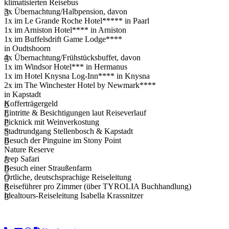
klimatisierten Reisebus
3x Übernachtung/Halbpension, davon
1x im Le Grande Roche Hotel***** in Paarl
1x im Arniston Hotel**** in Arniston
1x im Buffelsdrift Game Lodge****
in Oudtshoorn
4x Übernachtung/Frühstücksbuffet, davon
1x im Windsor Hotel*** in Hermanus
1x im Hotel Knysna Log-Inn**** in Knysna
2x im The Winchester Hotel by Newmark****
in Kapstadt
Kofferträgergeld
Eintritte & Besichtigungen laut Reiseverlauf
Picknick mit Weinverkostung
Stadtrundgang Stellenbosch & Kapstadt
Besuch der Pinguine im Stony Point
Nature Reserve
Jeep Safari
Besuch einer Straußenfarm
Örtliche, deutschsprachige Reiseleitung
Reiseführer pro Zimmer (über TYROLIA Buchhandlung)
Idealtours-Reiseleitung Isabella Krassnitzer