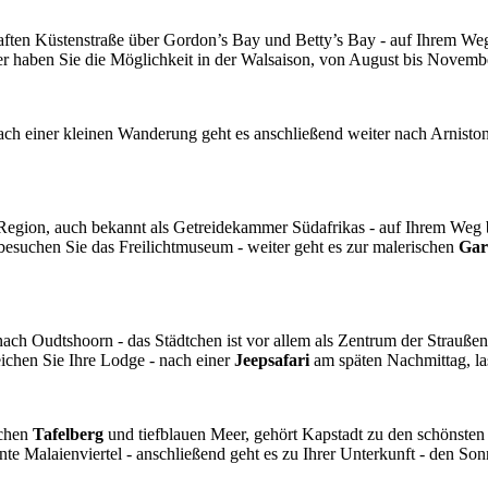
haften Küstenstraße über Gordon’s Bay und Betty’s Bay - auf Ihrem We
r haben Sie die Möglichkeit in der Walsaison, von August bis Novembe
ach einer kleinen Wanderung geht es anschließend weiter nach Arniston
Region, auch bekannt als Getreidekammer Südafrikas - auf Ihrem Weg
n besuchen Sie das Freilichtmuseum - weiter geht es zur malerischen
Gar
ach Oudtshoorn - das Städtchen ist vor allem als Zentrum der Strauße
ichen Sie Ihre Lodge - nach einer
Jeepsafari
am späten Nachmittag, la
schen
Tafelberg
und tiefblauen Meer, gehört Kapstadt zu den schönsten g
Malaienviertel - anschließend geht es zu Ihrer Unterkunft - den Son