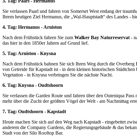
3. Tag: Paarl - Hermanus
Sie verlassen Paarl und fahren von Somerset West entlang der traum
Ihrem heutigen Ziel Hermanus, die „Wal-Hauptstadt“ des Landes - hie
4. Tag: Hermanus - Arniston
Nach dem Frühstück fahren Sie zum
Walker Bay Naturreservat
- n
das hier in den 1850er Jahren auf Grund lief.
5. Tag: Arniston - Knysna
Nach dem Frühstück bahnen Sie sich Ihren Weg durch die Overberg 
von Getreide für Kapstadt ist - in dem kleinen historischen Städtche
Vegetation - in Knysna verbringen Sie die nächste Nacht.
6. Tag: Knysna - Oudtshoorn
Sie verlassen die Garden Route und fahren über den Outeniqua Pass n
mehr über die Zucht der größten Vögel der Welt - am Nachmittag erre
7. Tag: Oudtshoorn - Kapstadt
Heute machen Sie sich auf den Weg nach Kapstadt - eingebettet zwi
anderem die Company Gardens, die Regierungsgebäude & das bekannte 
Stadt von der Silo Rooftop Bar.