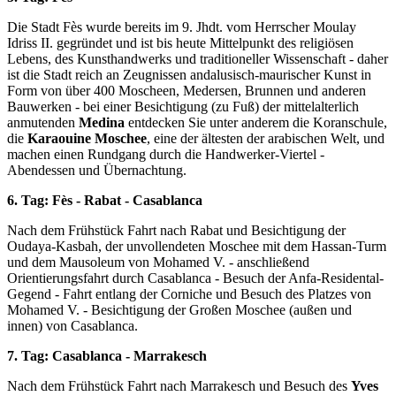
Die Stadt Fès wurde bereits im 9. Jhdt. vom Herrscher Moulay
Idriss II. gegründet und ist bis heute Mittelpunkt des religiösen
Lebens, des Kunsthandwerks und traditioneller Wissenschaft - daher
ist die Stadt reich an Zeugnissen andalusisch-maurischer Kunst in
Form von über 400 Moscheen, Medersen, Brunnen und anderen
Bauwerken - bei einer Besichtigung (zu Fuß) der mittelalterlich
anmutenden
Medina
entdecken Sie unter anderem die Koranschule,
die
Karaouine Moschee
, eine der ältesten der arabischen Welt, und
machen einen Rundgang durch die Handwerker-Viertel -
Abendessen und Übernachtung.
6. Tag: Fès - Rabat - Casablanca
Nach dem Frühstück Fahrt nach Rabat und Besichtigung der
Oudaya-Kasbah, der unvollendeten Moschee mit dem Hassan-Turm
und dem Mausoleum von Mohamed V. - anschließend
Orientierungsfahrt durch Casablanca - Besuch der Anfa-Residental-
Gegend - Fahrt entlang der Corniche und Besuch des Platzes von
Mohamed V. - Besichtigung der Großen Moschee (außen und
innen) von Casablanca.
7. Tag: Casablanca - Marrakesch
Nach dem Frühstück Fahrt nach Marrakesch und Besuch des
Yves