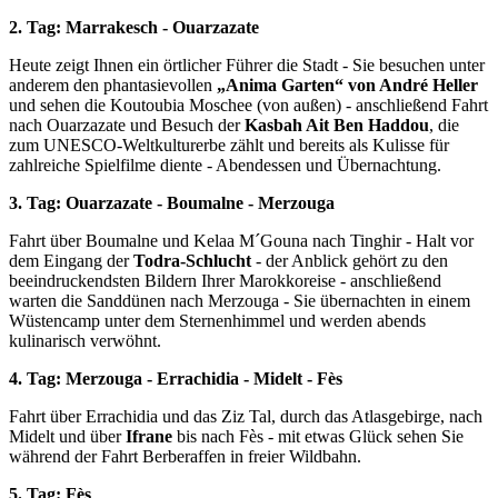
2. Tag: Marrakesch - Ouarzazate
Heute zeigt Ihnen ein örtlicher Führer die Stadt - Sie besuchen unter
anderem den phantasievollen
„Anima Garten“ von André Heller
und sehen die Koutoubia Moschee (von außen) - anschließend Fahrt
nach Ouarzazate und Besuch der
Kasbah Ait Ben Haddou
, die
zum UNESCO-Weltkulturerbe zählt und bereits als Kulisse für
zahlreiche Spielfilme diente - Abendessen und Übernachtung.
3. Tag: Ouarzazate - Boumalne - Merzouga
Fahrt über Boumalne und Kelaa M´Gouna nach Tinghir - Halt vor
dem Eingang der
Todra-Schlucht
- der Anblick gehört zu den
beeindruckendsten Bildern Ihrer Marokkoreise - anschließend
warten die Sanddünen nach Merzouga - Sie übernachten in einem
Wüstencamp unter dem Sternenhimmel und werden abends
kulinarisch verwöhnt.
4. Tag: Merzouga - Errachidia - Midelt - Fès
Fahrt über Errachidia und das Ziz Tal, durch das Atlasgebirge, nach
Midelt und über
Ifrane
bis nach Fès - mit etwas Glück sehen Sie
während der Fahrt Berberaffen in freier Wildbahn.
5. Tag: Fès