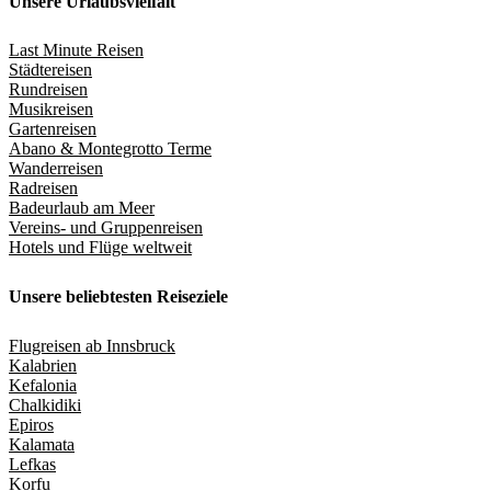
Unsere Urlaubsvielfalt
Last Minute Reisen
Städtereisen
Rundreisen
Musikreisen
Gartenreisen
Abano & Montegrotto Terme
Wanderreisen
Radreisen
Badeurlaub am Meer
Vereins- und Gruppenreisen
Hotels und Flüge weltweit
Unsere beliebtesten Reiseziele
Flugreisen ab Innsbruck
Kalabrien
Kefalonia
Chalkidiki
Epiros
Kalamata
Lefkas
Korfu