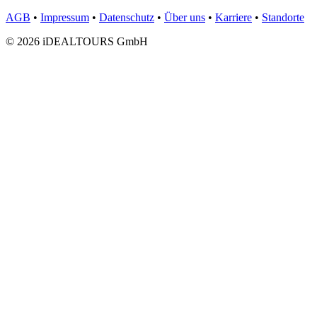
AGB
•
Impressum
•
Datenschutz
•
Über uns
•
Karriere
•
Standorte
© 2026 iDEALTOURS GmbH