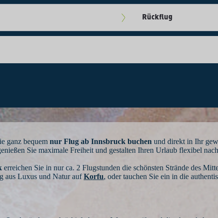
Rückflug
September
So
Mo
Di
Mi
Do
Fr
Sa
30
31
1
2
3
4
5
6
7
8
9
10
11
12
13
14
15
16
17
18
19
 Sie ganz bequem
nur Flug ab Innsbruck buchen
und direkt in Ihr gew
genießen Sie maximale Freiheit und gestalten Ihren Urlaub flexibel nach
20
21
22
23
24
25
26
k
erreichen Sie in nur ca. 2 Flugstunden die schönsten Strände des Mi
ng aus Luxus und Natur auf
Korfu
,
oder tauchen Sie ein in die authen
27
28
29
30
1
2
3
4
5
6
7
8
9
10