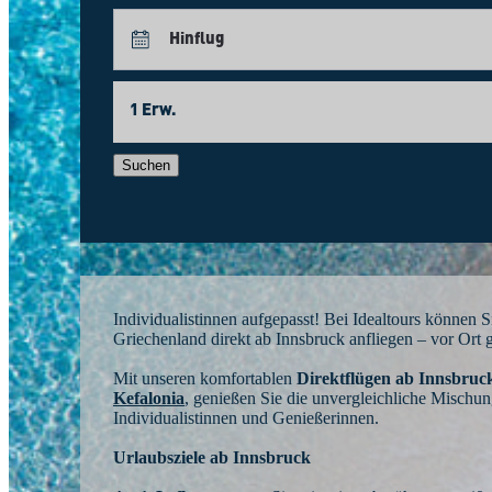
Hinflug
1 Erw.
August
Suchen
So
Mo
Di
Mi
Do
Fr
Sa
26
27
28
29
30
31
1
2
3
4
5
7
8
6
9
10
11
12
13
14
15
Individualistinnen aufgepasst! Bei Idealtours können
Griechenland direkt ab Innsbruck anfliegen – vor Ort 
16
17
18
19
20
21
22
Mit unseren komfortablen
Direktflügen ab Innsbruc
Kefalonia
,
genießen Sie die unvergleichliche Mischu
23
24
25
26
27
28
29
Individualistinnen und Genießerinnen.
30
31
1
2
3
4
5
Urlaubsziele ab Innsbruck