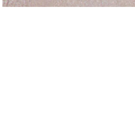
Folge uns auf
Unsere Urlaubsvielfalt
Last Minute Reisen
Städtereisen
Rundreisen