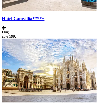
Hotel Camvillia****+
Flug
ab
€ 599,-