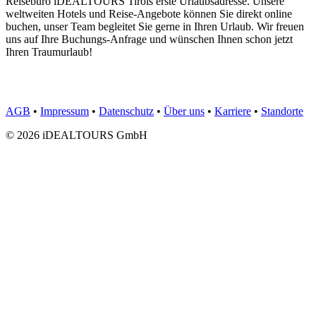
Reisebüro iDEALTOURS Tirols erste Urlaubsadresse. Unsere
weltweiten Hotels und Reise-Angebote können Sie direkt online
buchen, unser Team begleitet Sie gerne in Ihren Urlaub. Wir freuen
uns auf Ihre Buchungs-Anfrage und wünschen Ihnen schon jetzt
Ihren Traumurlaub!
AGB
•
Impressum
•
Datenschutz
•
Über uns
•
Karriere
•
Standorte
© 2026 iDEALTOURS GmbH