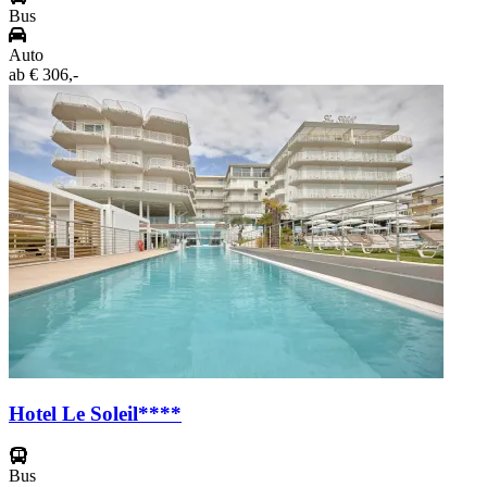
Bus
Auto
ab
€ 306,-
Hotel Le Soleil****
Bus